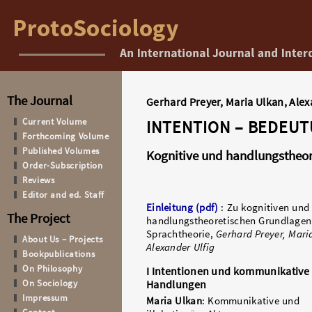
The Journal
Gerhard Preyer, Maria Ulkan, Alexa
Current Volume
INTENTION – BEDEU
Forthcoming Volume
Published Volumes
Kognitive und handlungstheor
Order-Subscription
Reviews
Editor and ed. Staff
Einleitung (pdf)
: Zu kognitiven und
The Project
handlungstheoretischen Grundlagen
Sprachtheorie,
Gerhard Preyer, Mari
About Us – Projects
Alexander Ulfig
Bookpublications
On Philosophy
I Intentionen und kommunikative
On Sociology
Handlungen
Impressum
Maria Ulkan
: Kommunikative und