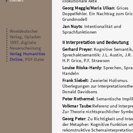
Contact
illokutionäre Akte
Georg Meggle/Maria Ulkan
: Grices
Doppelfehler. Ein Nachtrag zum Gri
Grundmodell
Jan Nuyts
: Intentionalität und
Westdeutscher
Sprachfunktionen
Verlag, Opladen
II Interpretation und Bedeutung
1997, digitale
Neuerscheinung
Gerhard Preyer
: Kognitive Semantik
Verlag Humanities
Sprechaktsemantik: J.L. Austin, J.R.
Online
, PDF-Datei
H.P. Grice, P.F. Strawson
Louise Röska-Hardy
: Sprechen, Spra
Handeln
Frank Siebelt
: Zweierlei Holismus.
Überlegungen zur Interpretationsthe
Donald Davidsons
Peter Rothermel
: Semantische Impli
Volkmar Taube
:Referenz und Interpr
Zur Theorie nichtsprachlicher Symbo
Georg Peter
: Zu Richtigkeit und Inte
der Metapher: Kognitive Funktion u
rekonstruktive Schemainterpretatio