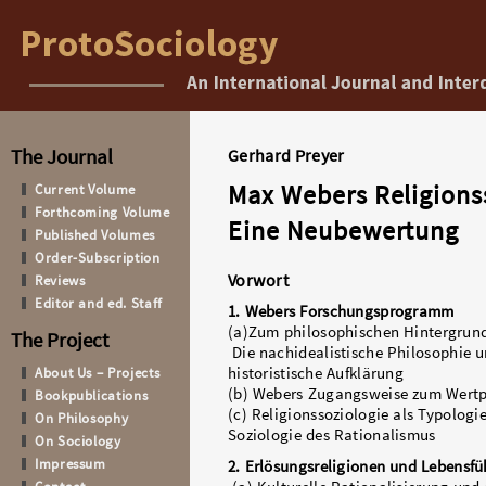
The Journal
Gerhard Preyer
Max Webers Religions
Current Volume
Forthcoming Volume
Eine Neubewertung
Published Volumes
Order-Subscription
Vorwort
Reviews
Editor and ed. Staff
1. Webers Forschungsprogramm
(a)Zum philosophischen Hintergrun
The Project
Die nachidealistische Philosophie u
About Us – Projects
historistische Aufklärung
(b) Webers Zugangsweise zum Wert
Bookpublications
(c) Religionssoziologie als Typologi
On Philosophy
Soziologie des Rationalismus
On Sociology
Impressum
2. Erlösungsreligionen und Lebensf